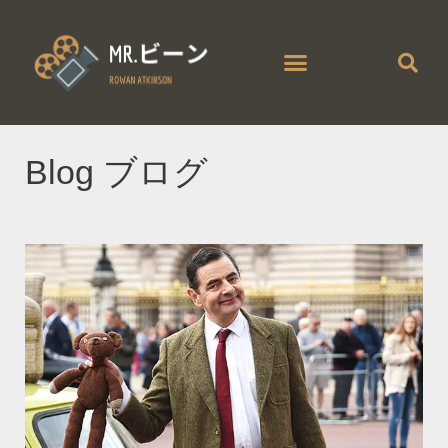
Mr. ビーンの大騒動
Mr.ビーン カンヌで大迷惑
Blog ブログ