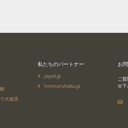
私たちのパートナー
お問
jayed.jp
ご質
せ下
honmaruhaku.jp
騒動
ヌで大迷惑