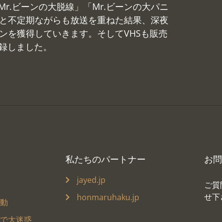
r.ビーンの大脱線」「Mr.ビーンの大パニ
敗」と不定期ながらも放送を重ねた結果、深夜
ンを獲得していきます。そしてVHSも販売
録しました。
私たちのパートナー
お問
jayed.jp
ご質
せ下
honmaruhaku.jp
騒動
ヌで大迷惑